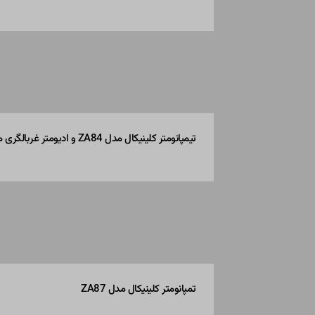
تیمپانومتر کلینیکال مدل ZA84 و ادیومتر غربالگری مدل ASA84
تمپانومتر کلینیکال مدل ZA87