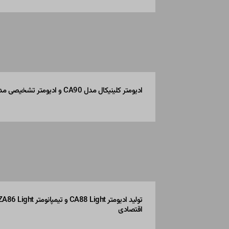
ادیومتر کلینیکال مدل CA90 و ادیومتر تشخیصی مدل ECO
اقتصادی