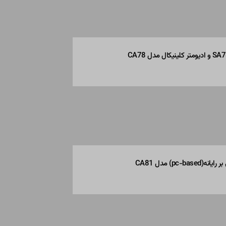
pc-) مدل CA81