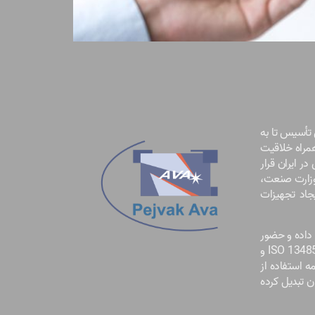
1376 تأسیس شد. از آغازین روزهای تأسیس تا به
همراه خلاقیت
ر ایران قرار
وزارت صنعت،
جاد تجهیزات
داده و حضور
موفقیت‌آمیز در نمایشگاه EUHA آلمان به مدت 4 سال متوالی را به همراه داشته است. دریافت گواهینامه‌های معتبر مانند ISO 9001 و ISO 13485 و
دامه استفاده از
ن تبدیل کرده