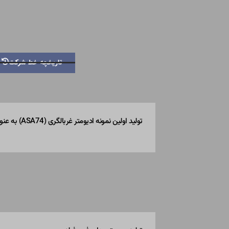
تاریخچه خط شرکت
تولید اولین نمونه ادیومتر غربالگری (ASA74) به عنوان پایان نامه کارشناسی