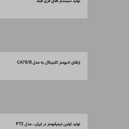
تولید سیستم های فری فیلد
ارتقای ادیومتر کلینیکال به مدل CA78/B
تولید اولین تیمپانومتر در ایران ، مدل PT2