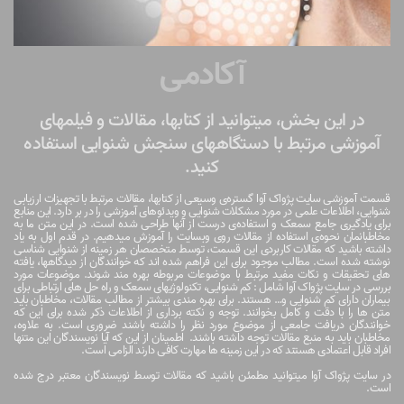
آکادمی
در این بخش، میتوانید از کتابها، مقالات و فیلمهای
آموزشی مرتبط با دستگاههای سنجش شنوایی استفاده
کنید.
قسمت آموزشی سایت پژواک آوا گستره‌ی وسیعی از کتابها، مقالات مرتبط با تجهیزات ارزیابی
شنوایی، اطلاعات علمی در مورد مشکلات شنوایی و ویدئوهای آموزشی را در بر دارد. این منابع
برای یادگیری جامع سمعک و استفاده‌ی درست از آنها طراحی شده است. در این متن ما به
مخاطبانمان نحوه‌ی استفاده از مقالات روی وبسایت را آموزش میدهیم. در قدم اول به یاد
داشته باشید که مقالات کاربردی این قسمت، توسط متخصصان هر زمینه از شنوایی شناسی
نوشته شده است. مطالب موجود برای این فراهم شده اند که خوانندگان از دیدگاهها، یافته
های تحقیقات و نکات مفید مرتبط با موضوعات مربوطه بهره مند شوند. موضوعات مورد
بررسی در سایت پژواک آوا شامل : کم شنوایی، تکنولوژیهای سمعک و راه حل های ارتباطی برای
بیماران دارای کم شنوایی و… هستند. برای بهره مندی بیشتر از مطالب مقالات، مخاطبان باید
متن ها را با دقت و کامل بخوانند. توجه و نکته برداری از اطلاعات ذکر شده برای این که
خوانندگان دریافت جامعی از موضوع مورد نظر را داشته باشند ضروری است. به علاوه،
مخاطبان باید به منبع مقالات توجه داشته باشند.
اطمینان از این که آیا نویسندگان این متنها
افراد قابل اعتمادی هستند که در این زمینه ها مهارت کافی دارند الزامی است.
در سایت پژواک آوا میتوانید مطمئن باشید که مقالات توسط نویسندگان معتبر درج شده
است.